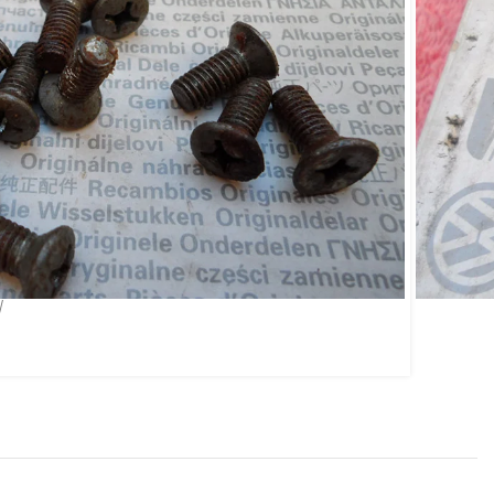
ília Maçaneta Trinco
W