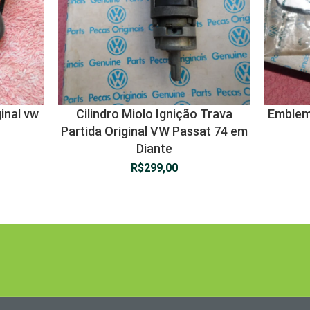
ginal vw
Cilindro Miolo Ignição Trava
Emblema
Partida Original VW Passat 74 em
Diante
R$
299,00