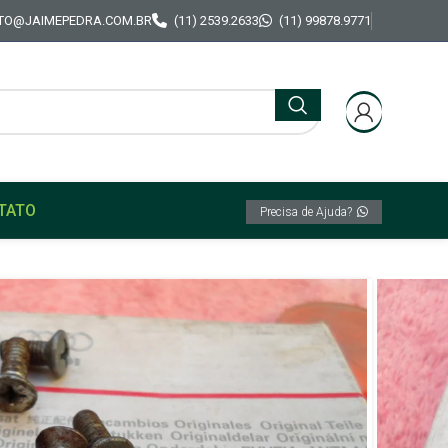
TO@JAIMEPEDRA.COM.BR
(11) 2539.2633
(11) 99878.9771
TATO
Precisa de Ajuda?
al VW Variant Brasília Maçaneta Trinco Fusca
chadura Original VW