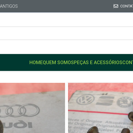
 ANTIGOS
CONTA
HOME
QUEM SOMOS
PEÇAS E ACESSÓRIOS
CON
Início
VW
VARIANT
Parafuso Fechadura Origin
Parafuso Fe