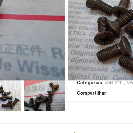
Variant Bras
Fusca
R$
5,00
TENHO INTERESSE
SKU:
JP2755
Categorias:
VARIANT
,
V
Compartilhar: