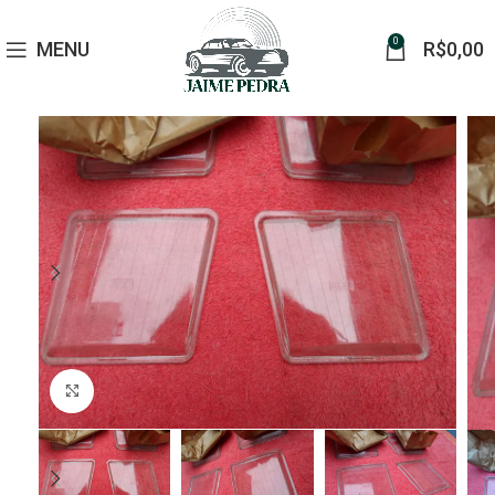
0
MENU
R$
0,00
Click to enlarge