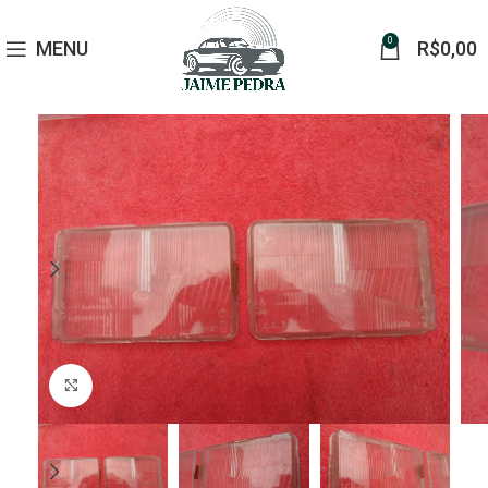
0
MENU
R$
0,00
Click to enlarge