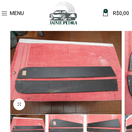
0
MENU
R$
0,00
Click to enlarge