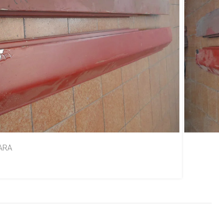
Doginho Polara 1800
igo
ARA