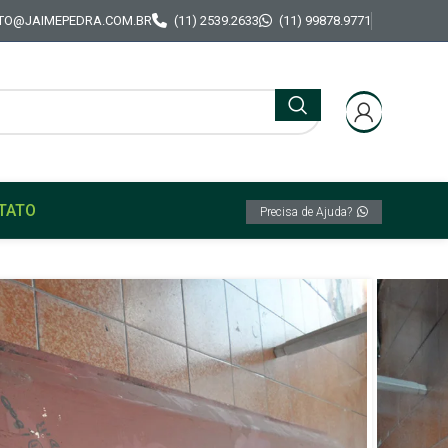
TO@JAIMEPEDRA.COM.BR
(11) 2539.2633
(11) 99878.9771
TATO
Precisa de Ajuda?
externa Orig Dodge Doginho Polara 1800 todos
ira lateral externa