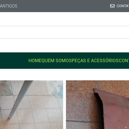
 ANTIGOS
CONTA
HOME
QUEM SOMOS
PEÇAS E ACESSÓRIOS
CON
Início
DODGE
POLARA
Caixa Ar Soleira lateral 
E/Antigo
Caixa Ar Sole