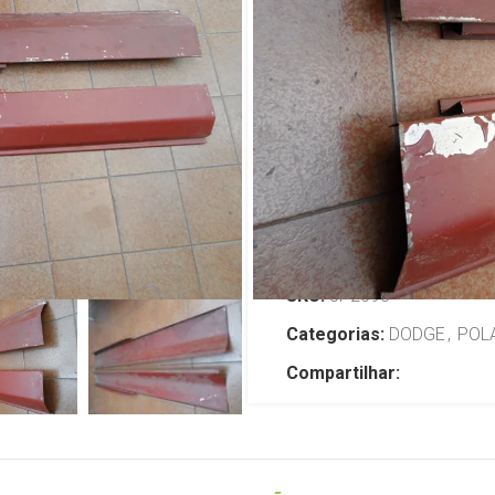
Orig Dodge 
todos E/Ant
R$
359,00
TENHO INTERESSE
SKU:
JP2598
Categorias:
DODGE
,
POL
Compartilhar: