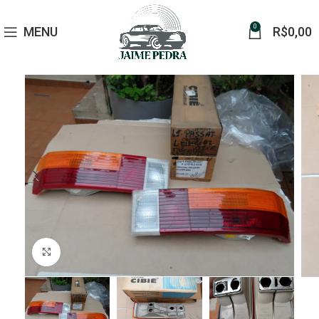
0
MENU
R$
0,00
Click to enlarge