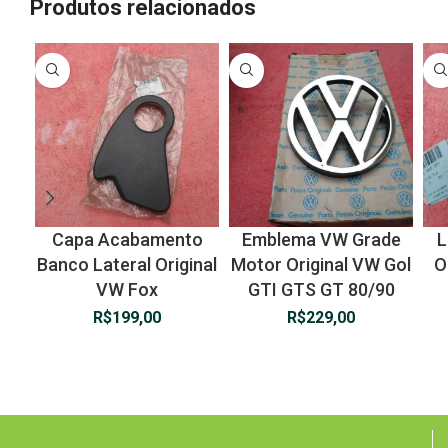
Produtos relacionados
Capa Acabamento
Emblema VW Grade
L
Banco Lateral Original
Motor Original VW Gol
O
VW Fox
GTI GTS GT 80/90
R$
199,00
R$
229,00