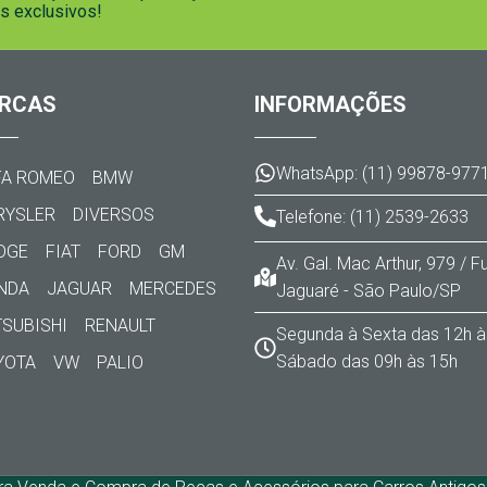
s exclusivos!
RCAS
INFORMAÇÕES
WhatsApp: (11) 99878-977
FA ROMEO
BMW
RYSLER
DIVERSOS
Telefone: (11) 2539-2633
DGE
FIAT
FORD
GM
Av. Gal. Mac Arthur, 979 / 
NDA
JAGUAR
MERCEDES
Jaguaré - São Paulo/SP
TSUBISHI
RENAULT
Segunda à Sexta das 12h à
Sábado das 09h às 15h
YOTA
VW
PALIO