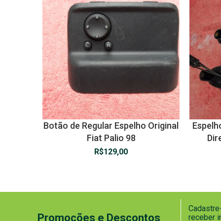
Botão de Regular Espelho Original
Espelh
Fiat Palio 98
Dir
R$
129,00
Cadastre-
Promoções e Descontos
receber 