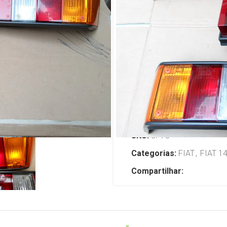
M-Carto Fiat
C/Logo fiat
R$
2.699,00
TENHO INTERESSE
SKU:
JP78
Categorias:
FIAT
,
FIAT 1
Compartilhar: