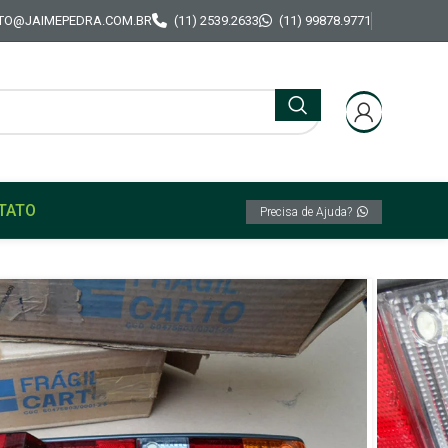
TO@JAIMEPEDRA.COM.BR
(11) 2539.2633
(11) 99878.9771
TATO
Precisa de Ajuda?
 Original M-Carto Fiat 147 Spazio / Oggi C/Logo
olor traseira Original