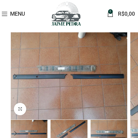
0
MENU
R$
0,00
Click to enlarge