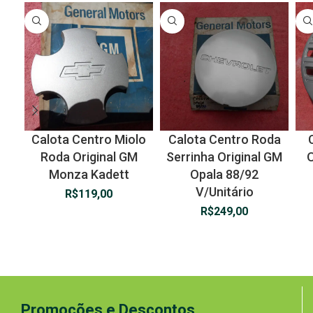
Calota Centro Miolo
Calota Centro Roda
Roda Original GM
Serrinha Original GM
O
Monza Kadett
Opala 88/92
V/Unitário
R$
119,00
R$
249,00
Promoções e Descontos