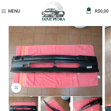
0
MENU
R$
0,00
Click to enlarge