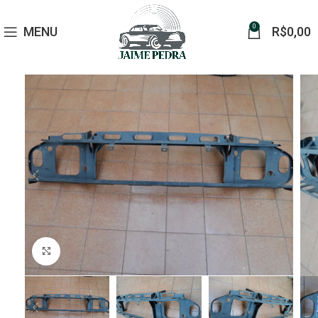
0
MENU
R$
0,00
Click to enlarge