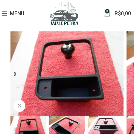
0
MENU
R$
0,00
Click to enlarge