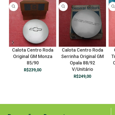
Calota Centro Roda
Calota Centro Roda
Original GM Monza
Serrinha Original GM
T
85/90
Opala 88/92
V/Unitário
R$
239,00
R$
249,00