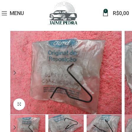
0
MENU
R$
0,00
Click to enlarge