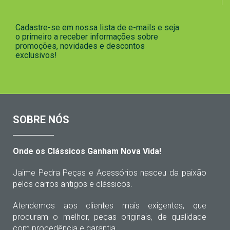
Cadastre-se em nossa lista de e-mails e seja
o primeiro a receber informações sobre
promoções, novidades e descontos
exclusivos!
SOBRE NÓS
Onde os Clássicos Ganham Nova Vida!
Jaime Pedra Peças e Acessórios nasceu da paixão
pelos carros antigos e clássicos.
Atendemos aos clientes mais exigentes, que
procuram o melhor, peças originais, de qualidade
com procedência e garantia.