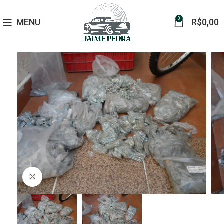
0
MENU
R$
0,00
Click to enlarge