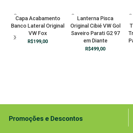
Capa Acabamento
Lanterna Pisca
Banco Lateral Original
Original Cibié VW Gol
T
VW Fox
Saveiro Parati G2 97
T
em Diante
P
R$
199,00
R$
499,00
Promoções e Descontos