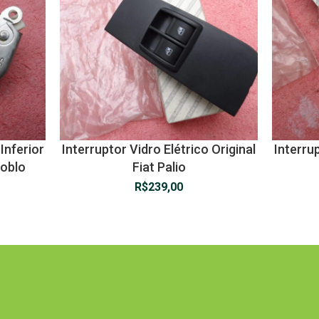
Inferior
Interruptor Vidro Elétrico Original
Interrup
Doblo
Fiat Palio
R$
239,00