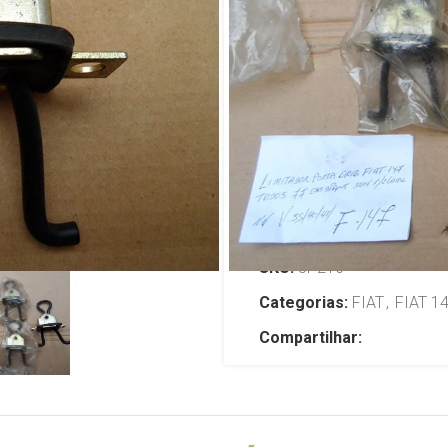
Spazio / Ogg
Pick-up 77/
R$
299,00
TENHO INTERESSE
SKU:
JP216
Categorias:
FIAT
,
FIAT 1
Compartilhar: