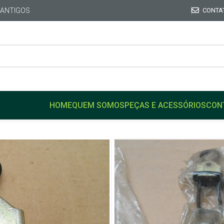
 ANTIGOS
CONTA
HOME
QUEM SOMOS
PEÇAS E ACESSÓRIOS
CON
Início
FIAT
FIAT 147
Limitador Porta Original F
up 77/87
Limitador Po