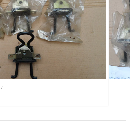
i / Europa / Panorama
87
47