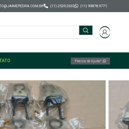
TO@JAIMEPEDRA.COM.BR
(11) 2539.2633
(11) 99878.9771
TATO
Precisa de Ajuda?
iat 147 Spazio / Oggi / Europa / Panorama Pick-
rta Original Fiat 147