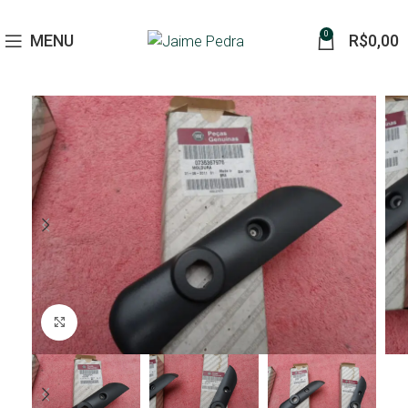
0
MENU
R$
0,00
Click to enlarge