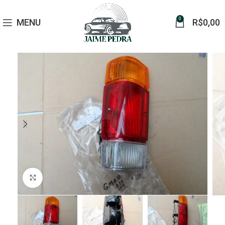
0
MENU
R$
0,00
Click to enlarge