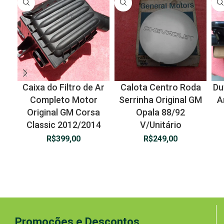
Caixa do Filtro de Ar
Calota Centro Roda
Du
Completo Motor
Serrinha Original GM
A
Original GM Corsa
Opala 88/92
Classic 2012/2014
V/Unitário
R$
399,00
R$
249,00
Promoções e Descontos