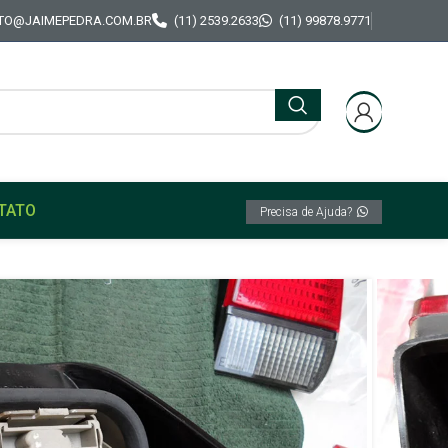
TO@JAIMEPEDRA.COM.BR
(11) 2539.2633
(11) 99878.9771
TATO
Precisa de Ajuda?
ES
iginal Polimatic Ford Versailles 91/96 Lado
seira Fume Original