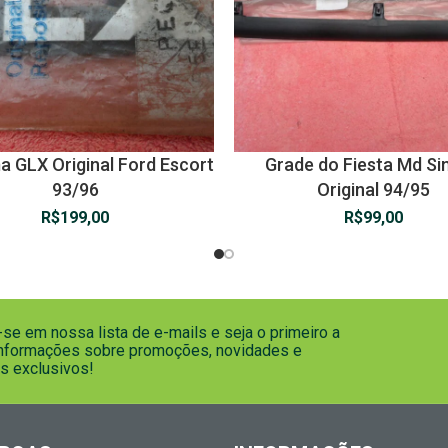
 GLX Original Ford Escort
Grade do Fiesta Md Sim
93/96
Original 94/95
R$
199,00
R$
99,00
se em nossa lista de e-mails e seja o primeiro a
informações sobre promoções, novidades e
s exclusivos!