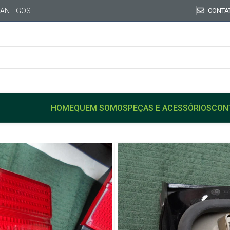
 ANTIGOS
CONTA
HOME
QUEM SOMOS
PEÇAS E ACESSÓRIOS
CON
Início
FORD
VERSAILL
Lanterna Traseira Fume Or
Esq
Lanterna Tra