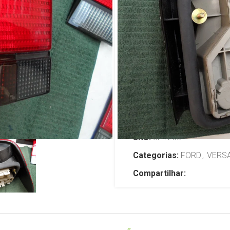
Polimatic Fo
Lado Esq
R$
799,00
TENHO INTERESSE
SKU:
JP1268
Categorias:
FORD
,
VERSA
Compartilhar: