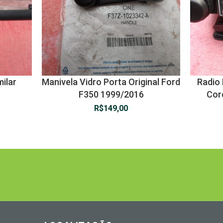
ilar
Manivela Vidro Porta Original Ford
Radio 
F350 1999/2016
Corc
R$
149,00