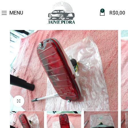
0
MENU
R$
0,00
Click to enlarge