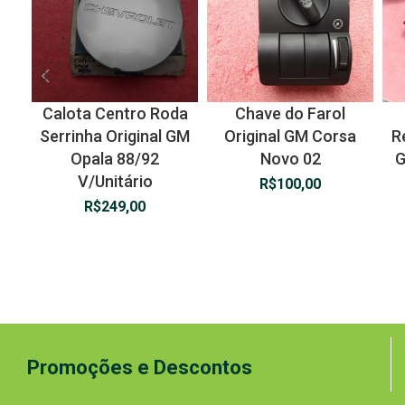
Calota Centro Roda
Chave do Farol
Serrinha Original GM
Original GM Corsa
R
Opala 88/92
Novo 02
G
V/Unitário
R$
100,00
R$
249,00
Promoções e Descontos