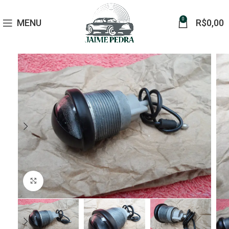
0
MENU
R$
0,00
Click to enlarge