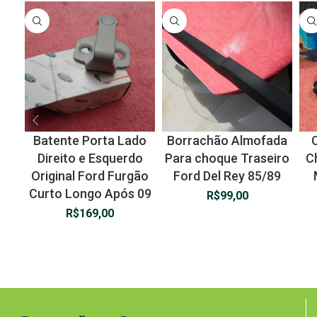
Batente Porta Lado
Borrachão Almofada
C
Direito e Esquerdo
Para choque Traseiro
C
Original Ford Furgão
Ford Del Rey 85/89
Curto Longo Após 09
R$
99,00
R$
169,00