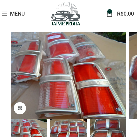
0
MENU
R$
0,00
Click to enlarge