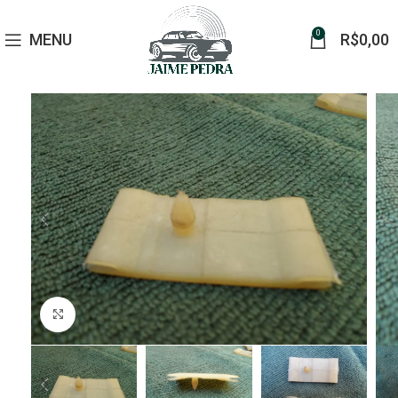
0
MENU
R$
0,00
Click to enlarge