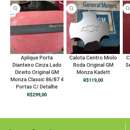
Aplique Porta
Calota Centro Miolo
C
Dianteiro Cinza Lado
Roda Original GM
S
Direito Original GM
Monza Kadett
Monza Classic 86/87 4
R$
119,00
Portas C/ Detalhe
R$
299,00