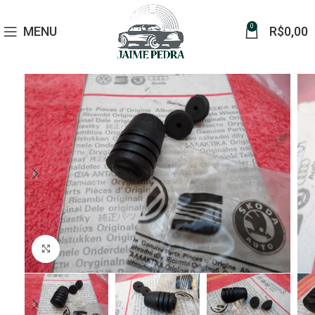
0
MENU
R$
0,00
Click to enlarge