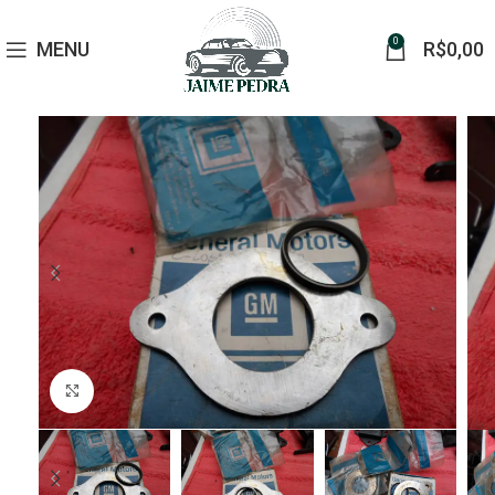
0
MENU
R$
0,00
Click to enlarge