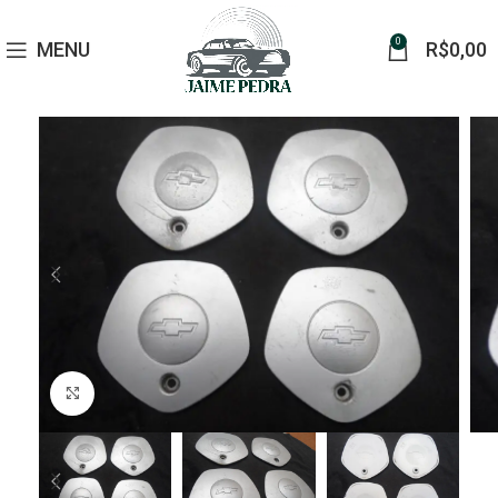
0
MENU
R$
0,00
Click to enlarge