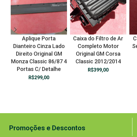
Aplique Porta
Caixa do Filtro de Ar
C
Dianteiro Cinza Lado
Completo Motor
S
Direito Original GM
Original GM Corsa
Monza Classic 86/87 4
Classic 2012/2014
Portas C/ Detalhe
R$
399,00
R$
299,00
Promoções e Descontos