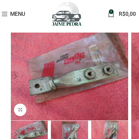
0
MENU
R$
0,00
Click to enlarge