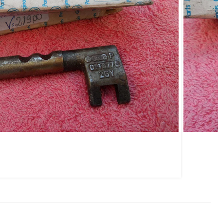
caixa longa VW Gol
ro Parati Passat