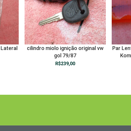
Lateral
cilindro miolo ignição original vw
Par Len
gol 79/87
Komb
R$
239,00