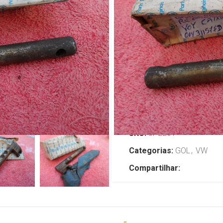
ré Original 
Voyage Savei
R$
249,00
TENHO INTERESSE
SKU:
JP2201
Categorias:
GOL
,
VW
Compartilhar: