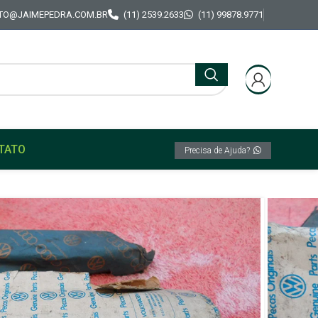
TO@JAIMEPEDRA.COM.BR
(11) 2539.2633
(11) 99878.9771
TATO
Precisa de Ajuda?
mbio da ré Original caixa longa VW Gol Voyage
 Deslizante cambio da