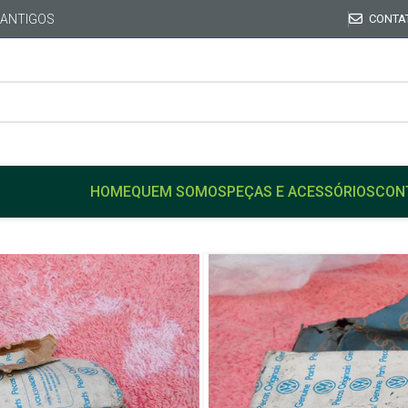
 ANTIGOS
CONTA
HOME
QUEM SOMOS
PEÇAS E ACESSÓRIOS
CON
Início
VW
GOL
Garfo Haste Deslizante ca
Saveiro Parati Passat
Garfo Haste