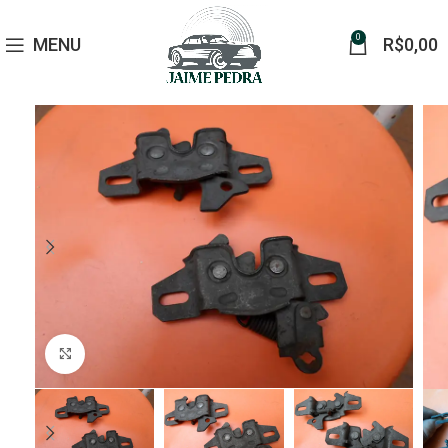
0
MENU
R$
0,00
Click to enlarge