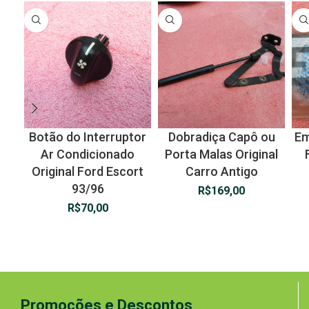
Botão do Interruptor
Dobradiça Capô ou
Em
Ar Condicionado
Porta Malas Original
Original Ford Escort
Carro Antigo
93/96
R$
169,00
R$
70,00
Promoções e Descontos