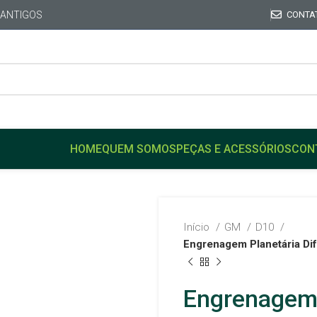
 ANTIGOS
CONTA
HOME
QUEM SOMOS
PEÇAS E ACESSÓRIOS
CON
Início
GM
D10
Engrenagem Planetária Dife
Engrenagem P