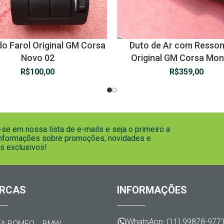
o Farol Original GM Corsa
Duto de Ar com Resso
Novo 02
Original GM Corsa Mo
R$
100,00
R$
359,00
se em nossa lista de e-mails e seja o primeiro a
informações sobre promoções, novidades e
s exclusivos!
RCAS
INFORMAÇÕES
WhatsApp: (11) 99878-977
FA ROMEO
BMW