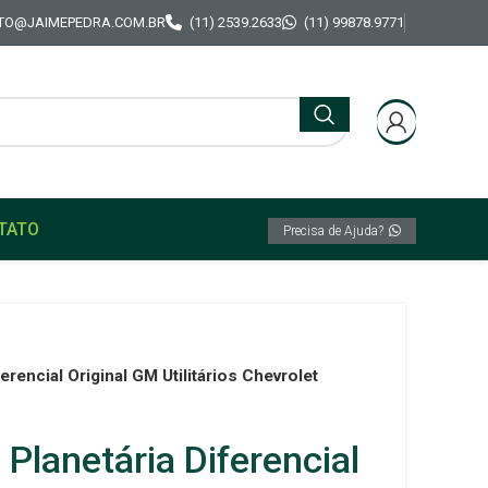
TO@JAIMEPEDRA.COM.BR
(11) 2539.2633
(11) 99878.9771
TATO
Precisa de Ajuda?
rencial Original GM Utilitários Chevrolet
lanetária Diferencial