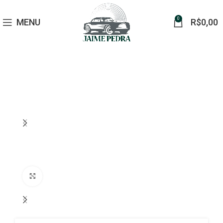
0
MENU
R$
0,00
Click to enlarge