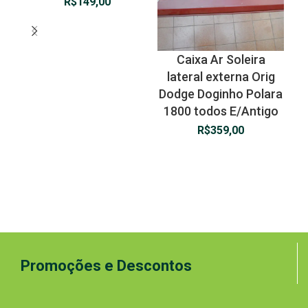
R$
149,00
Caixa Ar Soleira
lateral externa Orig
Dodge Doginho Polara
1800 todos E/Antigo
R$
359,00
Promoções e Descontos