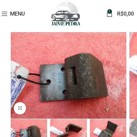
0
MENU
R$
0,00
Click to enlarge