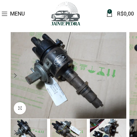
0
MENU
R$
0,00
Click to enlarge