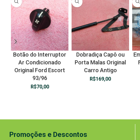
Botão do Interruptor
Dobradiça Capô ou
Em
Ar Condicionado
Porta Malas Original
Original Ford Escort
Carro Antigo
93/96
R$
169,00
R$
70,00
Promoções e Descontos