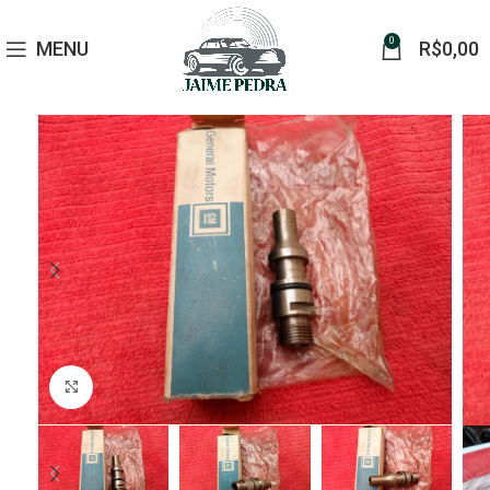
0
MENU
R$
0,00
Click to enlarge