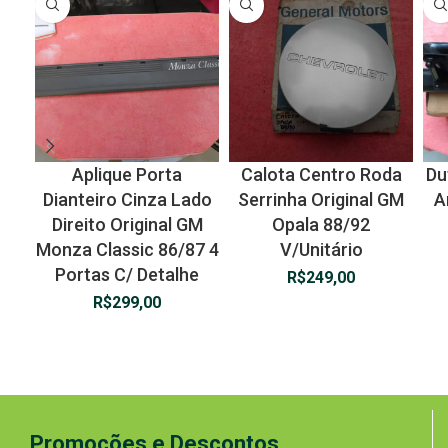
Aplique Porta
Calota Centro Roda
Du
Dianteiro Cinza Lado
Serrinha Original GM
A
Direito Original GM
Opala 88/92
Monza Classic 86/87 4
V/Unitário
Portas C/ Detalhe
R$
249,00
R$
299,00
Promoções e Descontos