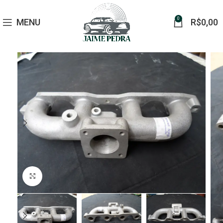
0
MENU
R$
0,00
Click to enlarge