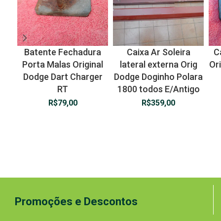
Batente Fechadura
Caixa Ar Soleira
C
Porta Malas Original
lateral externa Orig
Or
Dodge Dart Charger
Dodge Doginho Polara
RT
1800 todos E/Antigo
R$
79,00
R$
359,00
Promoções e Descontos