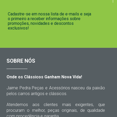
Cadastre-se em nossa lista de e-mails e seja
o primeiro a receber informações sobre
promoções, novidades e descontos
exclusivos!
SOBRE NÓS
Onde os Clássicos Ganham Nova Vida!
Jaime Pedra Peças e Acessórios nasceu da paixão
pelos carros antigos e clássicos.
Atendemos aos clientes mais exigentes, que
procuram o melhor, peças originais, de qualidade
com procedência e garantia.