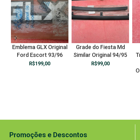
Emblema GLX Original
Grade do Fiesta Md
Ford Escort 93/96
Similar Original 94/95
T
R$
199,00
R$
99,00
O
Promoções e Descontos