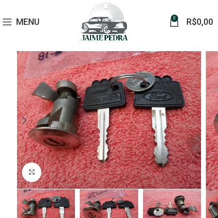
0
MENU
R$
0,00
Click to enlarge