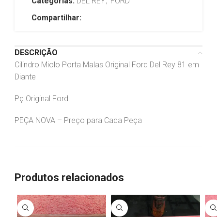
Categorias:
DEL REY
,
FORD
Compartilhar:
DESCRIÇÃO
Cilindro Miolo Porta Malas Original Ford Del Rey 81 em
Diante
Pç Original Ford
PEÇA NOVA – Preço para Cada Peça
Produtos relacionados