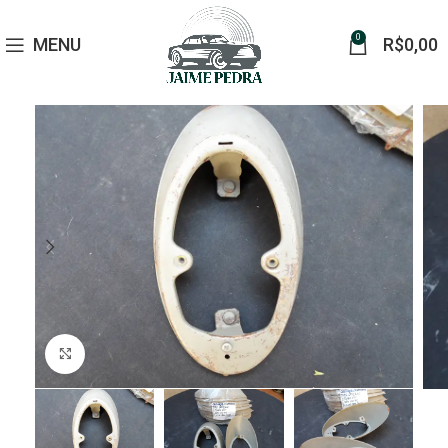
0
MENU
R$
0,00
Click to enlarge