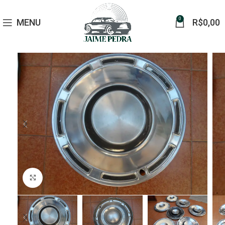
0
MENU
R$
0,00
Click to enlarge