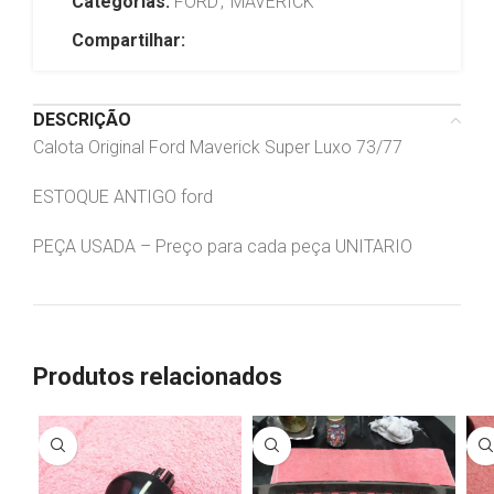
Categorias:
FORD
,
MAVERICK
Compartilhar:
DESCRIÇÃO
Calota Original Ford Maverick Super Luxo 73/77
ESTOQUE ANTIGO ford
PEÇA USADA – Preço para cada peça UNITARIO
Produtos relacionados