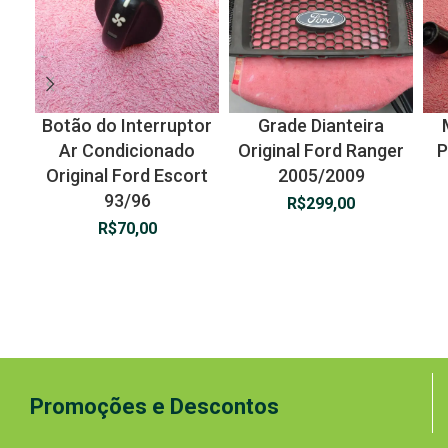
Botão do Interruptor
Grade Dianteira
Ar Condicionado
Original Ford Ranger
P
Original Ford Escort
2005/2009
93/96
R$
299,00
R$
70,00
Promoções e Descontos