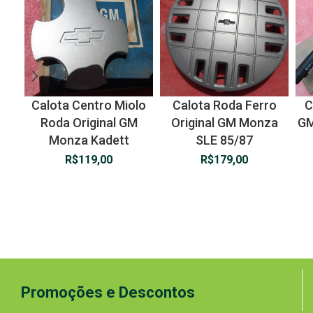
Calota Centro Miolo
Calota Roda Ferro
C
Roda Original GM
Original GM Monza
GM
Monza Kadett
SLE 85/87
R$
119,00
R$
179,00
Promoções e Descontos