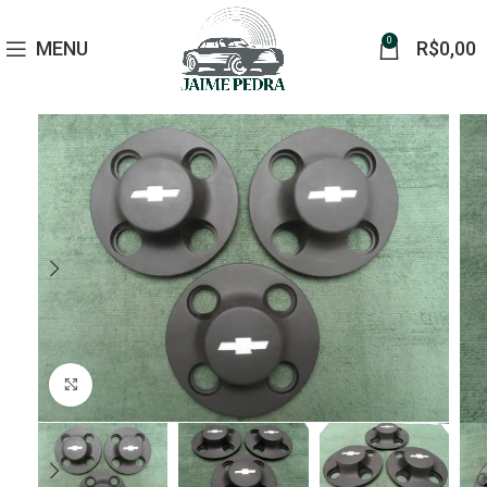
0
MENU
R$
0,00
Click to enlarge