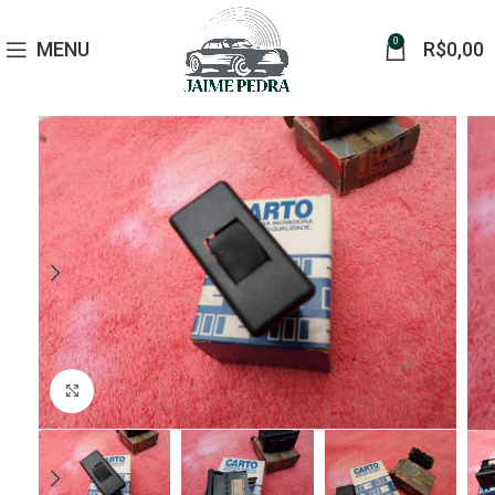
0
MENU
R$
0,00
Click to enlarge