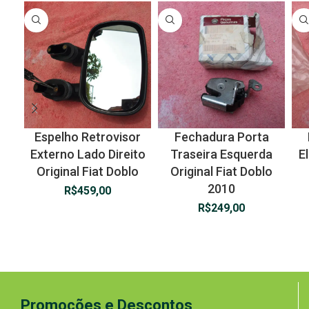
Espelho Retrovisor
Fechadura Porta
Externo Lado Direito
Traseira Esquerda
El
Original Fiat Doblo
Original Fiat Doblo
2010
R$
459,00
R$
249,00
Promoções e Descontos