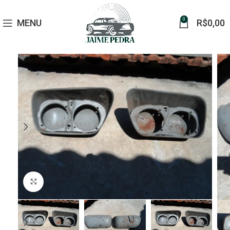
0
MENU
R$
0,00
Click to enlarge