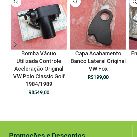
Bomba Vácuo
Capa Acabamento
Em
Utilizada Controle
Banco Lateral Original
Aceleração Original
VW Fox
VW Polo Classic Golf
R$
199,00
1984/1989
R$
549,00
Promoções e Descontos