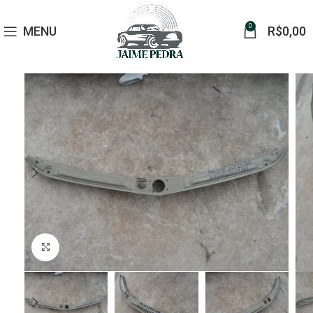
0
MENU
R$
0,00
Click to enlarge