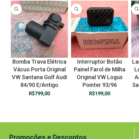
Bomba Trava Elétrica
Interruptor Botão
La
Vácuo Porta Original
Painel Farol de Milha
L
VW Santana Golf Audi
Original VW Logus
A
84/90 E/Antigo
Pointer 93/96
Sa
R$
799,00
R$
199,00
Promoções e Descontos