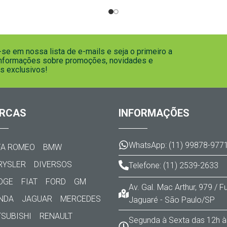
se em nossa lista de e-mails e seja o primeiro a
informações sobre promoções, novidades e
s exclusivos!
RCAS
INFORMAÇÕES
WhatsApp: (11) 99878-977
FA ROMEO
BMW
RYSLER
DIVERSOS
Telefone: (11) 2539-2633
DGE
FIAT
FORD
GM
Av. Gal. Mac Arthur, 979 / 
NDA
JAGUAR
MERCEDES
Jaguaré - São Paulo/SP
TSUBISHI
RENAULT
Segunda à Sexta das 12h à