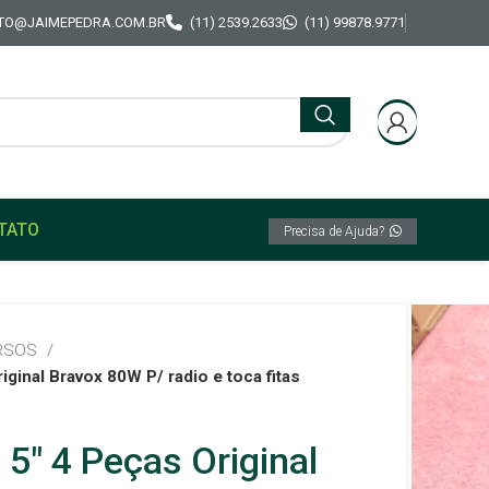
TO@JAIMEPEDRA.COM.BR
(11) 2539.2633
(11) 99878.9771
TATO
Precisa de Ajuda?
RSOS
iginal Bravox 80W P/ radio e toca fitas
 5″ 4 Peças Original