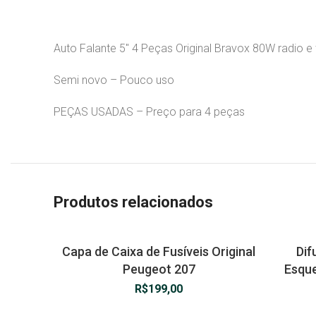
Auto Falante 5″ 4 Peças Original Bravox 80W radio e 
Semi novo – Pouco uso
PEÇAS USADAS – Preço para 4 peças
Produtos relacionados
Capa de Caixa de Fusíveis Original
Dif
Peugeot 207
Esque
R$
199,00