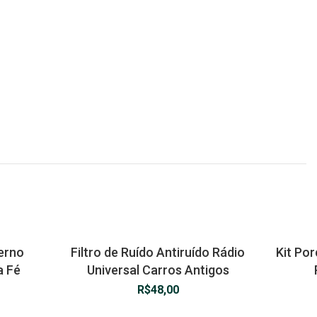
terno
Filtro de Ruído Antiruído Rádio
Kit Po
a Fé
Universal Carros Antigos
R$
48,00