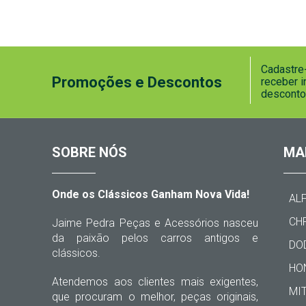
Cadastre-
Promoções e Descontos
receber 
desconto
SOBRE NÓS
MA
Onde os Clássicos Ganham Nova Vida!
AL
CH
Jaime Pedra Peças e Acessórios nasceu
da paixão pelos carros antigos e
DO
clássicos.
HO
Atendemos aos clientes mais exigentes,
MI
que procuram o melhor, peças originais,