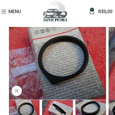
0
MENU
R$
0,00
Click to enlarge