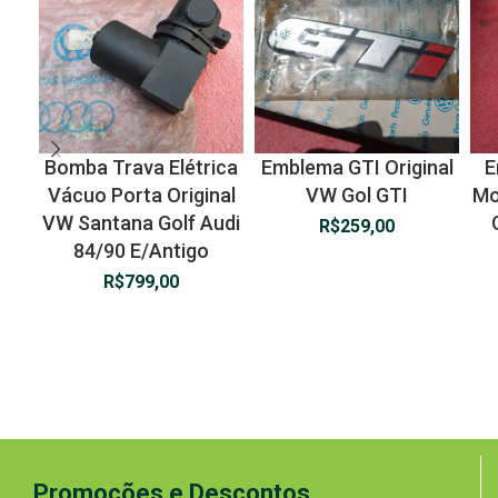
Bomba Trava Elétrica
Emblema GTI Original
E
Vácuo Porta Original
VW Gol GTI
Mo
VW Santana Golf Audi
R$
259,00
84/90 E/Antigo
R$
799,00
Promoções e Descontos