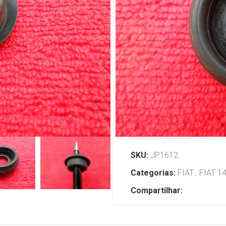
Maçaneta fe
Porta Malas 
em Diante
R$
69,00
TENHO INTERESSE
SKU:
JP1612
Categorias:
FIAT
,
FIAT 1
Compartilhar: