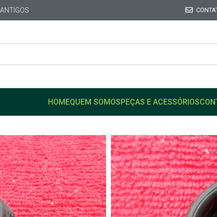
 ANTIGOS
CONTA
HOME
QUEM SOMOS
PEÇAS E ACESSÓRIOS
CON
Início
FIAT
FIAT 147
Acabamento Guarnição Bo
Porta Malas Original Fiat 
Acabamento 