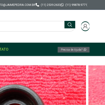
TO@JAIMEPEDRA.COM.BR
(11) 2539.2633
(11) 99878.9771
TATO
Precisa de Ajuda?
rracha Maçaneta fecho fechadura Tampa
147 77 em Diante
Guarnição Borracha