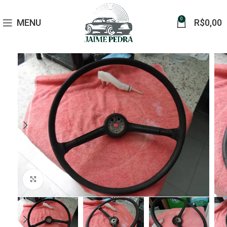
0
MENU
R$
0,00
Click to enlarge