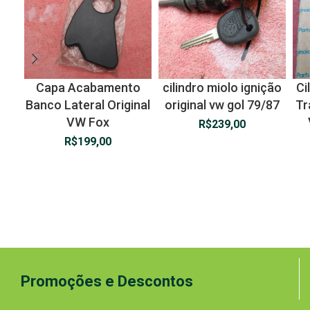
Capa Acabamento
cilindro miolo ignição
Ci
Banco Lateral Original
original vw gol 79/87
Tr
VW Fox
R$
239,00
R$
199,00
Promoções e Descontos