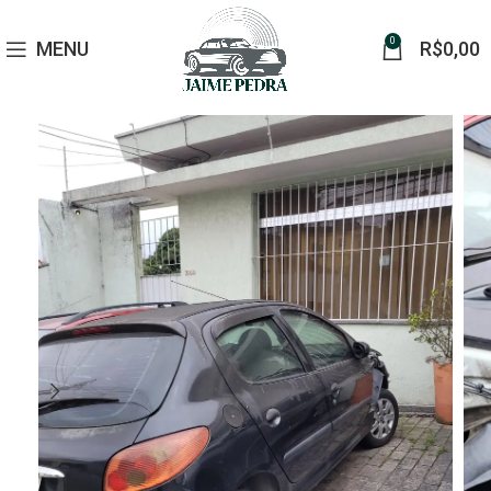
0
MENU
R$
0,00