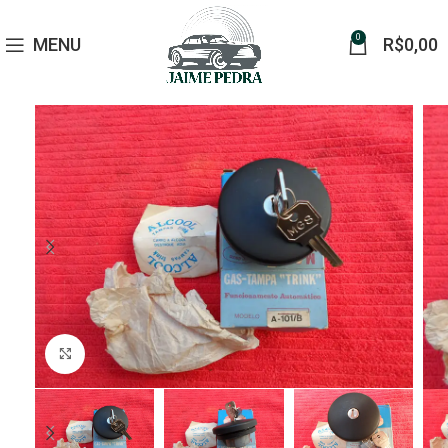
0
MENU
R$
0,00
Click to enlarge