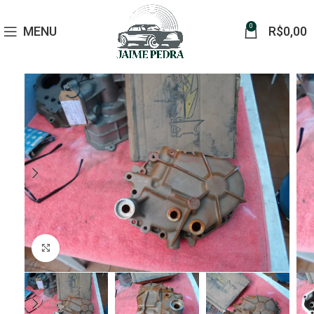
0
MENU
R$
0,00
Click to enlarge