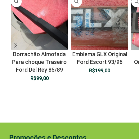
Borrachão Almofada
Emblema GLX Original
Para choque Traseiro
Ford Escort 93/96
O
Ford Del Rey 85/89
R$
199,00
R$
99,00
Promoções e Descontos