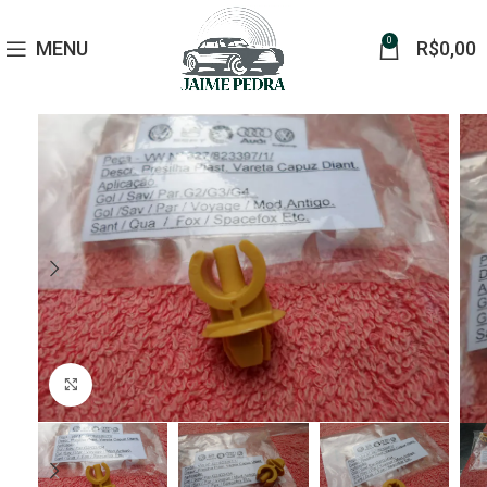
0
MENU
R$
0,00
Click to enlarge