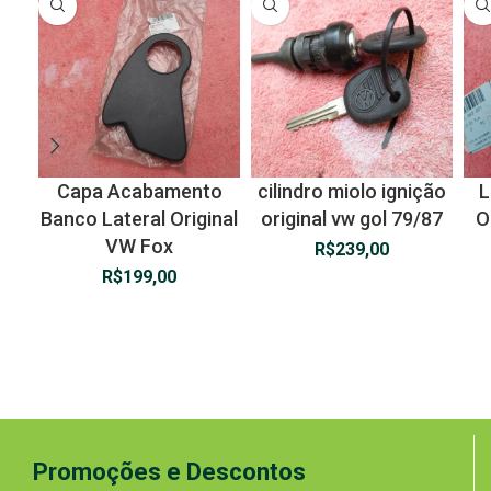
Capa Acabamento
cilindro miolo ignição
L
Banco Lateral Original
original vw gol 79/87
O
VW Fox
R$
239,00
R$
199,00
Promoções e Descontos