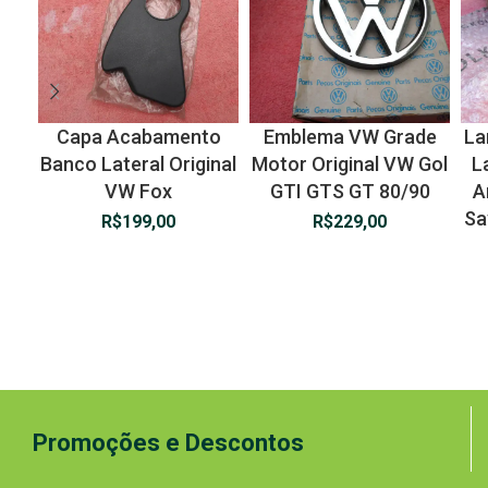
Capa Acabamento
Emblema VW Grade
La
Banco Lateral Original
Motor Original VW Gol
L
VW Fox
GTI GTS GT 80/90
A
Sa
R$
199,00
R$
229,00
Promoções e Descontos