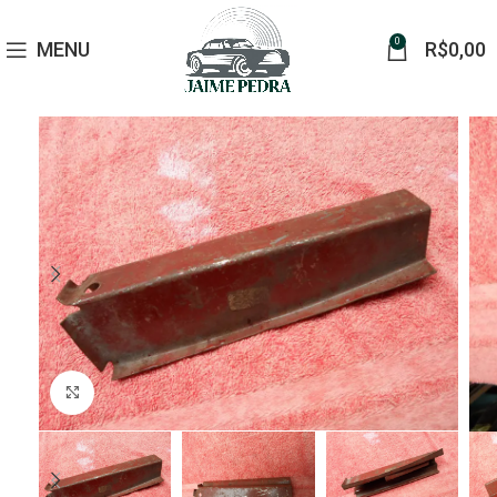
0
MENU
R$
0,00
Click to enlarge