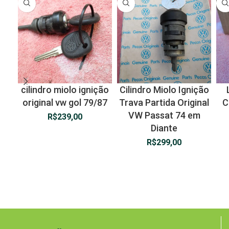
cilindro miolo ignição
Cilindro Miolo Ignição
original vw gol 79/87
Trava Partida Original
C
VW Passat 74 em
R$
239,00
Diante
R$
299,00