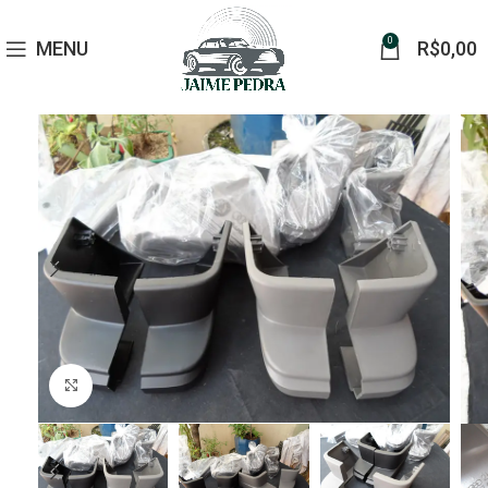
0
MENU
R$
0,00
Click to enlarge